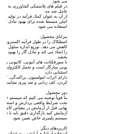
می شود.
در فیلم های پلاستیکی کشاورزی به عنوا
عامل ضد مه.
از آن به عنوان کمک فرآیند در تولید پلی
اتیلن منبسط شده برای بهبود تبادل گاز
استفاده می شود.
مزایای محصول:
اصطکاک را در طول فرآیند اکستروژن
کاهش می دهد، توزیع اندازه سلول یکنو
را ایجاد می کند و تبادل گاز را بهبود می
بخشد.
با سورفکتانت های آنیونی، کاتیونی و غیر
یونی سازگار است و تحمل الکترولیت
استثنایی دارد.
دارای اثرات امولسیون، پراکندگی، کف
کردن، کف زدایی و ضد پیری نشاسته ا
دوز محصول:
ما قویاً توصیه می کنیم که سیستم خود ر
تحت شرایط واقعی پردازش و استفاده
نهایی قبل از آزمایش در مقیاس کامل
آزمایش کنید.بارگذاری دقیق باید با ترکی
سیستم پلیمری خاص تعیین شود.
کاربردهای دیگر:
استفاده از لوازم آرایشی، به عنوان یک