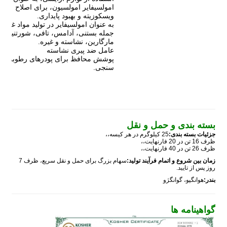
امولسیفایر امولسیون، برای اصلاح
ویسکوزیته و بهبود پایداری.
به عنوان امولسیفایر در تولید مواد غذایی
جمله بستنی، آدامس، تافی، شورتنینگ،
مارگارین، نشاسته و غیره.
عامل ضد پیری نشاسته
پوشش محافظ برای پودرهای رطوبت
سنجی.
بسته بندی و حمل و نقل
جزئیات بسته بندی:
25 کیلوگرم در هر کیسه،،
ظرف 16 تن در 20 فارنهایت،،
ظرف 26 تن در 40 فارنهایت،،
زمان بین شروع و اتمام فرآیند تولید:
سهام بزرگ برای حمل و نقل سریع، ظرف 7
روز پس از تایید.
بندر:
هوانگپو، گوانگژو
گواهینامه ها