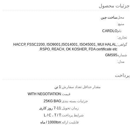
جزئیات محصول
محل
ساخت چین
منبع:
نام
CARDLO
تجاری:
گواهی:
HACCP, FSSC2200, ISO9001,ISO14001, ISO45001, MUI HALAL,
RSPO, REACH, OK KOSHER, FDA certificate etc.
شماره
GMS95
مدل:
پرداخت
مقدار حداقل تعداد سفارش:
1 تن
قیمت:
WITH NEGOTIATION
جزئیات بسته بندی:
25KG BAG
زمان تحویل:
7-11 روز کاری
شرایط پرداخت:
L / C ، T / T
قابلیت ارائه:
1000ton / ماه