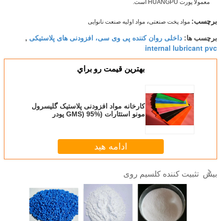
معمولاً پورت HUANGPU است.
،
مواد پخت صنعتی
مواد اولیه صنعت نانوایی
برچسب:
داخلی روان کننده پی وی سی، افزودنی های پلاستیکی
برچسب ها:
,
internal lubricant pvc
بهترين قيمت رو براي
کارخانه مواد افزودنی پلاستیک گلیسرول
مونو استئارات (GMS) 95% پودر
ادامه هید
تثبیت کننده کلسیم روی
بیش