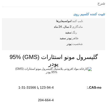
شرح
تثبیت کننده کلسیم روی
تایپ کنید:
امولسیفایرها
ماندگاری:
2 سال، 24 ماه
رنگ:
سفید
ظاهر:
پودر سفید
شخصیت:
پودر
گلیسرول مونو استئارات (GMS) 95%
پودر
CAS-no.:
123-94-4 یا 31566-31-1
204-664-4