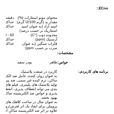
ECno.:
محتوای مونو استئارات (%):
دقیقه95
مقدار ید (گرم I2/100 گرم):
حداکثر3
اسید آزاد (به عنوان اسید
حداکثر2.5
استئاریک بر حسب درصد):
محدوده ذوب (°C):
60 - 70
آرسنیک (ppm):
حداکثر1
فلزات سنگین (به عنوان
حداکثر5
سرب بر حسب ppm):
مشخصات:
ظاهر:
پودر سفید
خواص:
برنامه های کاربردی:
کاربرد در صنعت پلاستیک:
به عنوان روان کننده، عامل ضد الکتریسی
ساکن، نرم کننده غیر سمی، ضد پیری د
تولید پلاستیک های پلیمری، فیلم های بست
بندی.می تواند انعطاف پذیری، انعطاف
پذیری و خواص ضد الکتریسیته ساکن را
بهبود بخشد.
به عنوان مثال در ساخت کلاهک های پلی
پروپیلن برای ایجاد یک اثر لغزش/روان ک
علاوه بر اثر ضد الکتریسیته ساکن استفا