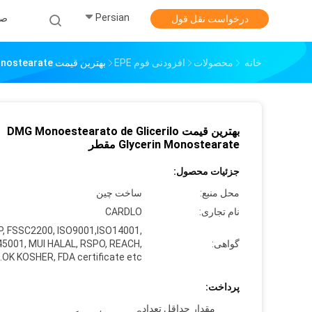
Persian
صف
درخواست نقل قول
خانه
محصولات
افزودنی فوم EPE
بهترین قیمت DMG Monoestearato De Glicerilo Glycerin Monostearate مقطر
بهترین قیمت DMG Monoestearato de Glicerilo
Glycerin Monostearate مقطر
جزئیات محصول:
محل منبع:
ساخت چین
نام تجاری:
CARDLO
, FSSC2200, ISO9001,ISO14001,
گواهی:
45001, MUI HALAL, RSPO, REACH,
OK KOSHER, FDA certificate etc.
پرداخت:
مقدار حداقل تعداد