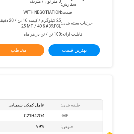
3 متر تون / متریک
سفارش:
قیمت:
WITH NEGOTIATION
جزئیات بسته بندی:
25 MT / 40 &#39;FCL
قابلیت ارائه:
100 تن / تن در هر ماه
بهترین قیمت
مخاطب
طبقه بندی:
عامل کمکی شیمیایی
C21H42O4
MF:
خلوص:
99%