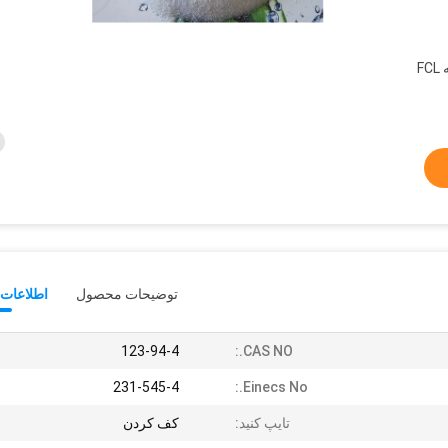
25 کیلوگرم / کیسه 16 تن / 20 دقیقه FCL
توضیحات محصول
اطلاعات 
123-94-4
CAS NO.:
231-545-4
Einecs No.:
تایپ کنید:
کف کردن