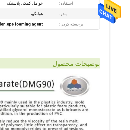
استفاده:
عوامل کمکی پلاستیک
بندر:
هوانگپو
برجسته کردن:
epe foaming agent
,
der
توضیحات محصول