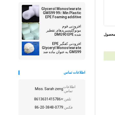
Glycerol Monostearate
GMS99 99٪ Min Plastic
EPE Foaming additive
افزودنی فوم
مونوگلیسیریدهای تقطیر
محصول
شده DMG90 EPE
افزودنی کفگیر EPE
Glyceryl Monostearate
GMS99 به عنوان ماده ضد
انقباض
اطلاعات تماس
اطلاعات
Miss. Sarah zeng
تماس:
تلفن:
+8613631415786
فکس:
86-20-3848-0779