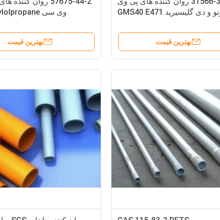
31566-31-1 روان کننده های پی وی
57675-44-2 روان کننده
سی مونو و دی گلیسیرید GMS40 E471
وی سی lpropane
مهره سفید
e TMPTO Yellowish Liquid
بهترین قیمت
بهترین قیمت