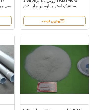
19321-40-5 روغن پایه برای 68 #
سینتتیک استر مقاوم در برابر آتش
هیدرولیک پنتا اریتریتیل اولئات مایع
PETO
بهترین قیمت