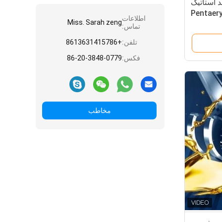
 استاتیک
Pentaery
اطلاعات
Miss. Sarah zeng
تماس:
تلفن:
+8613631415786
فکس:
86-20-3848-0779
مخاطب