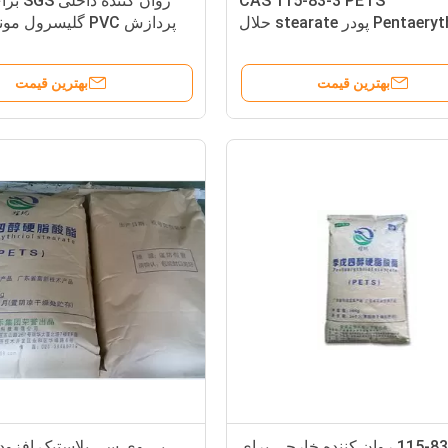
CAS 115-83-3 PETS
روان کنند
Pentaerythritol پودر stearate حلال
پردازش PVC گلیسرول
در الکل و بنزن
DMG برای PVC
بهترین قیمت
بهترین قیمت
115-83-3 روان کننده خارجی برای