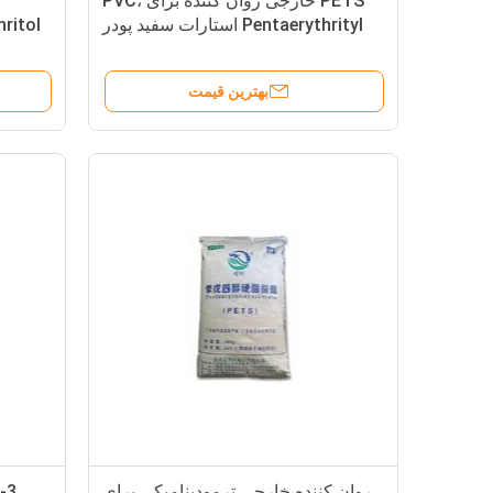
PETS خارجی روان کننده برای PVC،
Pentaerythrityl استارات سفید پودر
جامد
بهترین قیمت
روان کننده خارجی ترمودینامیکی برای