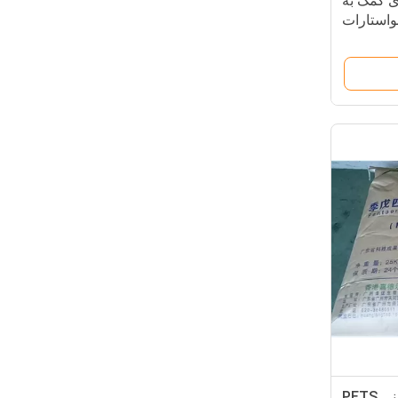
ه داخلی SGS برای کمک به
 مونواستارات
پی وی سی پلاستیک افزودنی PETS