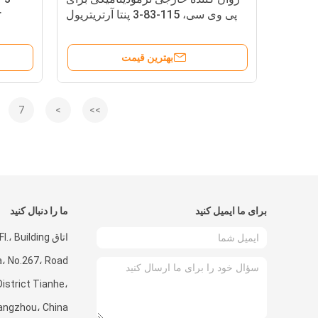
پی وی سی، 115-83-3 پنتا آرتریتریول
r
استارات
بهترین قیمت
7
>
>>
برای ما ایمیل کنید
ما را دنبال کنید
اتاق .، Building
a، No.267، Road
istrict Tianhe،
angzhou، China