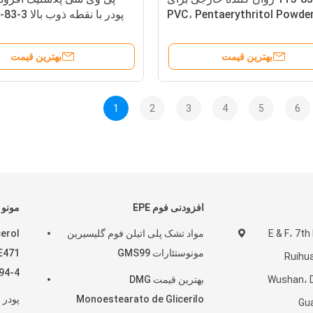
PVC، Pentaerythritol Powde
پودر با نقطه ذوب بالا CAS 115-83-3
Tetrastearate
بهترین قیمت
بهترین قیمت
1
2
3
4
5
6
افزودنی فوم EPE
مونو 
E & F، 7th Fl
مواد تشک پلی اتیلن فوم گلیسیرین
erol
مونوستئارات GMS99
E471
Ruihu
94-4
Wushan، D
بهترین قیمت DMG
Monoestearato de Glicerilo
پودر 
Gu