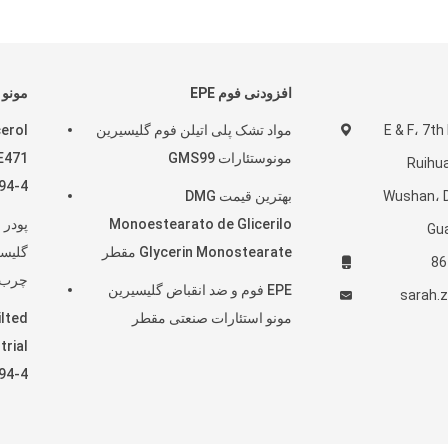
افزودنی فوم EPE
مونو 
E & F، 7th Fl
مواد تشک پلی اتیلن فوم گلیسیرین
erol
مونوستئارات GMS99
E471
Ruihu
94-4
Wushan، D
بهترین قیمت DMG
Monoestearato de Glicerilo
پودر 
Gu
Glycerin Monostearate مقطر
گلیسر
چرب
EPE فوم و ضد انقباض گلیسیرین
sarah.
مونو استئارات صنعتی مقطر
lted
trial
94-4