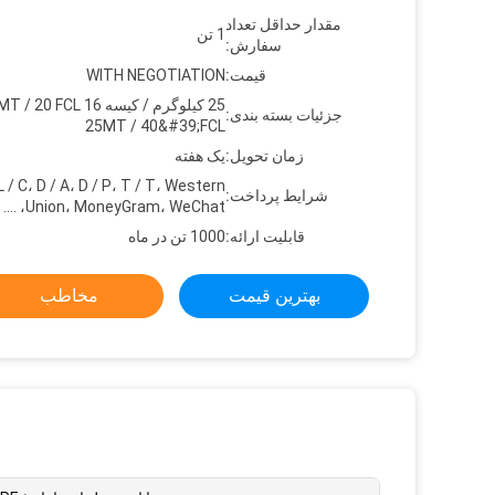
مقدار حداقل تعداد
1 تن
سفارش:
قیمت:
WITH NEGOTIATION
جزئیات بسته بندی:
25MT / 40&#39;FCL
زمان تحویل:
یک هفته
L / C، D / A، D / P، T / T، Western
شرایط پرداخت:
Union، MoneyGram، WeChat، ....
قابلیت ارائه:
1000 تن در ماه
بهترین قیمت
مخاطب