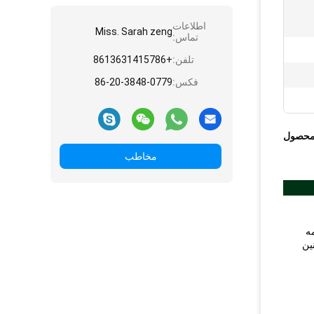
اطلاعات
Miss. Sarah zeng
تماس:
تلفن:
+8613631415786
فکس:
86-20-3848-0779
محصول
مخاطب
ه
ین