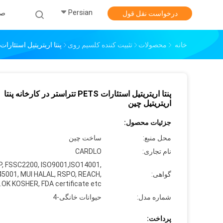
Persian
صف
درخواست نقل قول
خانه
محصولات
تثبیت کننده کلسیم روی
پنتا اریتریتیل استئارات PETS تتراستر در کارخانه پنتا اریتریتیل چی
پنتا اریتریتیل استئارات PETS تتراستر در کارخانه پنتا
اریتریتیل چین
جزئیات محصول:
محل منبع:
ساخت چین
نام تجاری:
CARDLO
, FSSC2200, ISO9001,ISO14001,
گواهی:
45001, MUI HALAL, RSPO, REACH,
OK KOSHER, FDA certificate etc.
شماره مدل:
حیوانات خانگی-4
پرداخت: