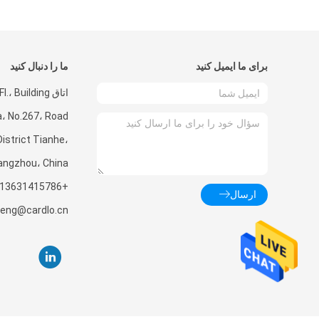
برای ما ایمیل کنید
ما را دنبال کنید
اتاق .، Building
a، No.267، Road
istrict Tianhe،
angzhou، China
+8613631415786
ارسال
zeng@cardlo.cn