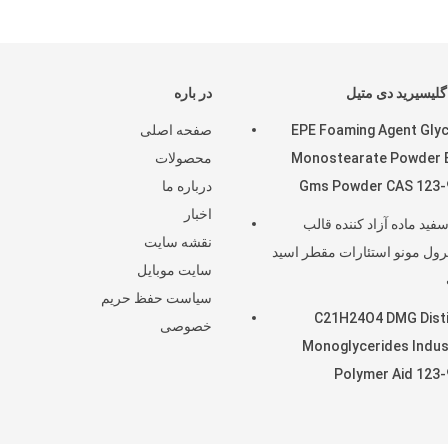
گلیسیرید دی متیل
در باره
EPE Foaming Agent Glyc
صفحه اصلی
Monostearate Powder 
محصولات
Gms Powder CAS 123-
درباره ما
اخبار
سفید ماده آزاد کننده قالب
نقشه سایت
ول مونو استئارات مقطر اسید
سایت موبایل
سیاست حفظ حریم
C21H24O4 DMG Disti
خصوصی
Monoglycerides Indus
Polymer Aid 123-