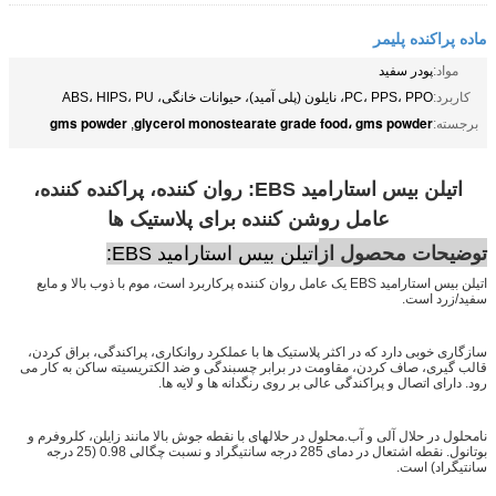
ماده پراکنده پلیمر
مواد:
پودر سفید
کاربرد:
PC، PPS، PPO، نایلون (پلی آمید)، حیوانات خانگی، ABS، HIPS، PU
gms powder
glycerol monostearate grade food، gms powder
برجسته:
,
اتیلن بیس استارامید EBS: روان کننده، پراکنده کننده،
عامل روشن کننده برای پلاستیک ها
توضیحات محصول از
اتیلن بیس استارامید EBS:
اتیلن بیس استارامید EBS یک عامل روان کننده پرکاربرد است، موم با ذوب بالا و مایع
سفید/زرد است.
سازگاری خوبی دارد که در اکثر پلاستیک ها با عملکرد روانکاری، پراکندگی، براق کردن،
قالب گیری، صاف کردن، مقاومت در برابر چسبندگی و ضد الکتریسیته ساکن به کار می
رود. دارای اتصال و پراکندگی عالی بر روی رنگدانه ها و لایه ها.
نامحلول در حلال آلی و آب.محلول در حلالهای با نقطه جوش بالا مانند زایلن، کلروفرم و
بوتانول. نقطه اشتعال در دمای 285 درجه سانتیگراد و نسبت چگالی 0.98 (25 درجه
سانتیگراد) است.