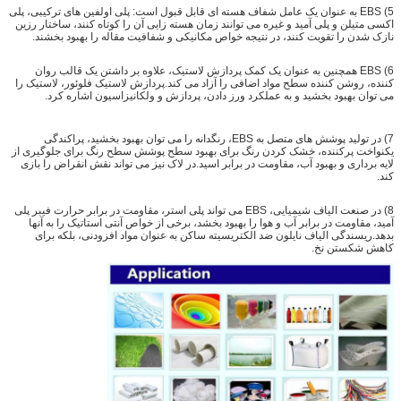
5) EBS به عنوان یک عامل شفاف هسته ای قابل قبول است: پلی اولفین های ترکیبی، پلی
اکسی متیلن و پلی آمید و غیره می توانند زمان هسته زایی آن را کوتاه کنند، ساختار رزین
نازک شدن را تقویت کنند، در نتیجه خواص مکانیکی و شفافیت مقاله را بهبود بخشند.
6) EBS همچنین به عنوان یک کمک پردازش لاستیک، علاوه بر داشتن یک قالب روان
کننده، روشن کننده سطح مواد اضافی را آزاد می کند.پردازش لاستیک فلوئور، لاستیک را
می توان بهبود بخشید و به عملکرد ورز دادن، پردازش و ولکانیزاسیون اشاره کرد.
7) در تولید پوشش های متصل به EBS، رنگدانه را می توان بهبود بخشید، پراکندگی
یکنواخت پرکننده، خشک کردن رنگ برای بهبود سطح پوشش سطح رنگ برای جلوگیری از
لایه برداری و بهبود آب، مقاومت در برابر اسید.در لاک نیز می تواند نقش انقراض را بازی
کند.
8) در صنعت الیاف شیمیایی، EBS می تواند پلی استر، مقاومت در برابر حرارت فیبر پلی
آمید، مقاومت در برابر آب و هوا را بهبود بخشد، برخی از خواص آنتی استاتیک را به آنها
بدهد.ریسندگی الیاف نایلون ضد الکتریسیته ساکن به عنوان مواد افزودنی، بلکه برای
کاهش شکستن نخ.