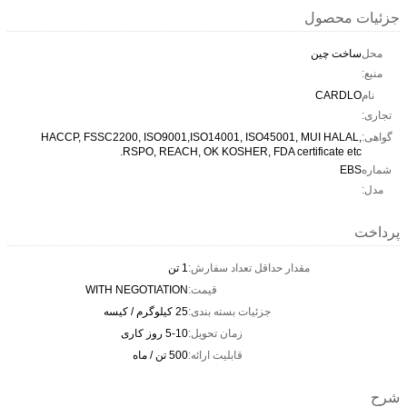
جزئیات محصول
محل
ساخت چین
منبع:
نام
CARDLO
تجاری:
گواهی:
HACCP, FSSC2200, ISO9001,ISO14001, ISO45001, MUI HALAL,
RSPO, REACH, OK KOSHER, FDA certificate etc.
شماره
EBS
مدل:
پرداخت
مقدار حداقل تعداد سفارش:
1 تن
قیمت:
WITH NEGOTIATION
جزئیات بسته بندی:
25 کیلوگرم / کیسه
زمان تحویل:
5-10 روز کاری
قابلیت ارائه:
500 تن / ماه
شرح