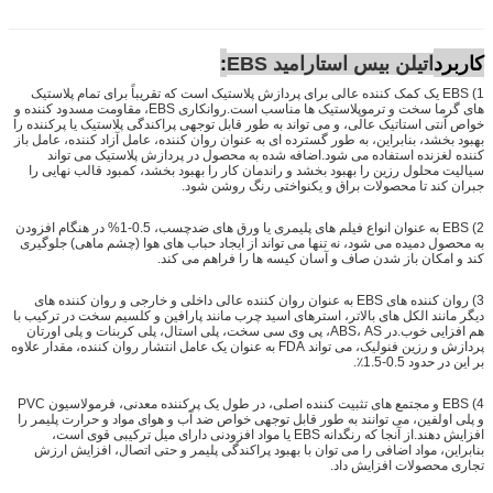
کاربرد
:
اتیلن بیس استارامید EBS
1) EBS یک کمک کننده عالی برای پردازش پلاستیک است که تقریباً برای تمام پلاستیک
های گرما سخت و ترموپلاستیک ها مناسب است.روانکاری EBS، مقاومت مسدود کننده و
خواص آنتی استاتیک عالی، و می تواند به طور قابل توجهی پراکندگی پلاستیک یا پرکننده را
بهبود بخشد، بنابراین، به طور گسترده ای به عنوان روان کننده، عامل آزاد کننده، عامل باز
کننده لغزنده استفاده می شود.اضافه شده به محصول در پردازش پلاستیک می تواند
سیالیت محلول رزین را بهبود بخشد و راندمان کار را بهبود بخشد، کمبود قالب نهایی را
جبران کند تا محصولات براق و یکنواختی رنگ روشن شود.
2) EBS به عنوان انواع فیلم های پلیمری یا ورق های ضدچسب، 0.5-1% در هنگام افزودن
به محصول دمیده می شود، نه تنها می تواند از ایجاد حباب های هوا (چشم ماهی) جلوگیری
کند و امکان باز شدن صاف و آسان کیسه ها را فراهم می کند.
3) روان کننده های EBS به عنوان روان کننده عالی داخلی و خارجی و روان کننده های
دیگر مانند الکل های بالاتر، استرهای اسید چرب مانند پارافین و کلسیم سخت در ترکیب با
هم افزایی خوب.در ABS، AS، پی وی سی سخت، پلی استال، پلی کربنات و پلی اورتان
پردازش و رزین فنولیک، می تواند FDA به عنوان یک عامل انتشار روان کننده، مقدار علاوه
بر این در حدود 0.5-1.5٪.
4) EBS و مجتمع های تثبیت کننده اصلی، در طول یک پرکننده معدنی، فرمولاسیون PVC
و پلی اولفین، می توانند به طور قابل توجهی خواص ضد آب و هوای مواد و حرارت پلیمر را
افزایش دهند.از آنجا که رنگدانه EBS یا مواد افزودنی دارای میل ترکیبی قوی است،
بنابراین، مواد اضافی را می توان با بهبود پراکندگی پلیمر و حتی اتصال، افزایش ارزش
تجاری محصولات افزایش داد.