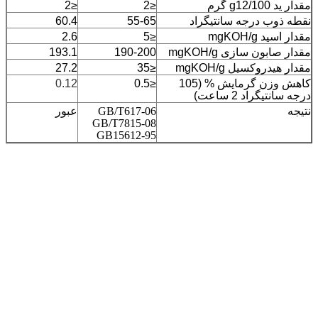
مقدار ید g12/100 گرم
≤2
≤2
نقطه ذوب درجه سانتیگراد
55-65
60.4
مقدار اسید mgKOH/g
≤5
2.6
مقدار صابون سازی mgKOH/g
190-200
193.1
مقدار هیدروکسیل mgKOH/g
≤35
27.2
کاهش وزن گرمایش % (105
≤0.5
0.12
درجه سانتیگراد 2 ساعت)
نتیجه
GB/T617-06
عبور
GB/T7815-08
GB15612-95