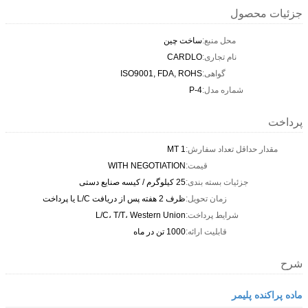
جزئیات محصول
محل منبع:
ساخت چین
نام تجاری:
CARDLO
گواهی:
ISO9001, FDA, ROHS
شماره مدل:
P-4
پرداخت
مقدار حداقل تعداد سفارش:
1 MT
قیمت:
WITH NEGOTIATION
جزئیات بسته بندی:
25 کیلوگرم / کیسه صنایع دستی
زمان تحویل:
ظرف 2 هفته پس از دریافت L/C یا پرداخت
شرایط پرداخت:
L/C، T/T، Western Union
قابلیت ارائه:
1000 تن در ماه
شرح
ماده پراکنده پلیمر