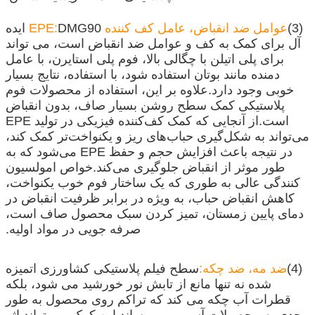
(3)
عوامل ضد انقباض، عامل کف کننده EPE:
DMG90 ایده
آل برای کمک به کف و عوامل ضد انقباض است، می تواند
برای پلی اتیلن با چگالی بالا، فوم پلی استایرن، با عامل
دمنده مانند بوتان استفاده شود، با استفاده، نتایج بسیار
خوبی وجود دارد.علاوه بر این، استفاده از محصولات فوم
پلاستیکی کمک سطح روشن بسیار صاف، بدون انقباض
است.از آنجایی که کمک کف‌کننده فیزیکی در تولید EPE
می‌تواند به شکل‌گیری حباب‌های ریز و یکنواخت‌تر کمک کند،
در نتیجه باعث افزایش حجم و حفظ EPE می‌شود که به
طور موثر از انقباض جلوگیری می‌کند.خواص امولسیون
کنندگی عالی به طوری که یک ساختار فوم خوب یکنواخت،
کاهش انقباض حباب، به ویژه در برابر ظرفیت انقباض در
دمای پایین زمستان، تمیز کردن سبک محصول صاف است،
صرفه جویی در مواد اولیه.
(4)
ضد مه، ضد چکه:
سطح فیلم پلاستیکی کشاورزی اتمیزه
شده نه تنها مانع از تابش نور خورشید می شود، بلکه
قطرات آب چکه می کند که تراکم روی محصول به طور
جدی به محصولات آسیب می رساند.این کمک می تواند اثر