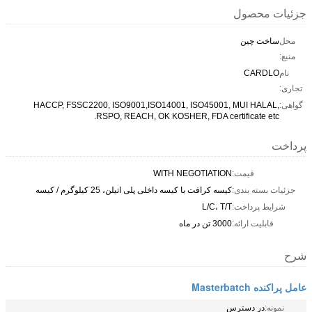
جزئیات محصول
محل
ساخت چین
منبع:
نام
CARDLO
تجاری:
گواهی:
HACCP, FSSC2200, ISO9001,ISO14001, ISO45001, MUI HALAL,
RSPO, REACH, OK KOSHER, FDA certificate etc.
پرداخت
قیمت:
WITH NEGOTIATION
جزئیات بسته بندی:
کیسه کرافت با کیسه داخلی پلی اتیلن، 25 کیلوگرم / کیسه
شرایط پرداخت:
L/C، T/T
قابلیت ارائه:
3000 تن در ماه
شرح
عامل پراکنده Masterbatch
نمونه:
در دسترس