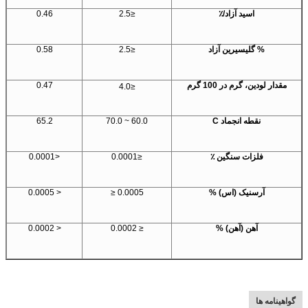
اسید آزاد/٪
≤2.5
0.46
% گلیسیرین آزاد
≤2.5
0.58
مقدار لودین، گرم در 100 گرم
0.47
≤4.0
نقطه انجماد C
60.0 ~ 70.0
65.2
فلزات سنگین ٪
≤0.0001
<0.0001
آرسنیک (اس) %
0.0005 ≤
< 0.0005
آهن (آهن) %
≤ 0.0002
< 0.0002
گواهینامه ها