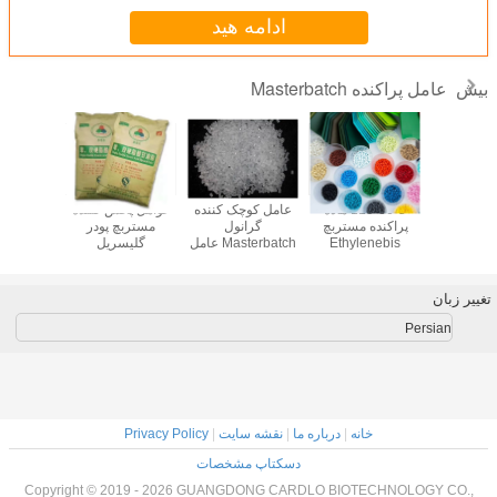
ادامه هید
عامل پراکنده Masterbatch
بیش
ت کارخانه
Masterbatch
110-30-5 ماده
عامل کوچک کننده
عوامل 
چ پراکندگی
Dispering Agent
پراکنده مستربچ
گرانول
مستر
 مونو و دی
Mono و
Ethylenebis
Masterbatch عامل
گل
 GMS40
Diglycerides
Stearamide EBS
پخش کننده بزرگ
مونو
GMS40 برای Color
EBH502 Bead زرد
رنگدانه
99
Masterbatch
رنگ
تغییر زبان
Persian
خانه
|
درباره ما
|
نقشه سایت
|
Privacy Policy
دسکتاپ مشخصات
Copyright © 2019 - 2026 GUANGDONG CARDLO BIOTECHNOLOGY CO.,