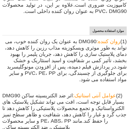
کامپوزیت ضروری است.علاوه بر این، در تولید محصولات
PVC، DMG90 به عنوان روان کننده داخلی است.
موارد استفاده محصول
(1)
روان کننده:
DMG90 به عنوان یک روان کننده خوب، می
تواند به طور موثری ویسکوزیته مذاب رزین را کاهش دهد،
دمای پلاستیک سازی را کاهش دهد، جریان پلیمر را بهبود
بخشد، تأثیر کمی بر شفافیت و اسید استئاریک و خشک
شود.در پردازش فیلم دمیده، پس از افزودن مونوگلیسرید
برای جلوگیری از چسبندگی، برای PVC، PE، PP و سایر
مواد استفاده می شود.
(2)
عوامل آنتی استاتیک:
اثر ضد الکتریسیته ساکن DMG90
بسیار قابل توجه است، افت می تواند تشکیل پلاستیک های
الکترواستاتیک و تجمع محصولات پلاستیکی را کاهش دهد تا
جذب گرد و غبار را کاهش دهد، شفافیت و ظاهر سطح تمیز
را حفظ کند.مانند PE، ABS، PP و سایر محصولات
پلاستیکی، ضد الکتریسیته ساکن.