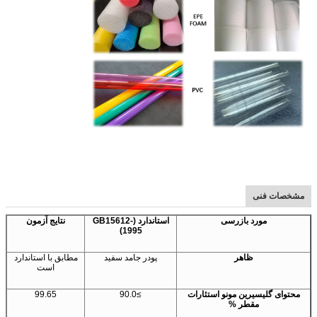
مشخصات فنی
مورد بازرسی
استاندارد (GB15612-
نتایج آزمون
1995)
ظاهر
پودر جامد سفید
مطابق با استاندارد
است
محتوای گلیسیرین مونو استئارات
≥90.0
99.65
مقطر %