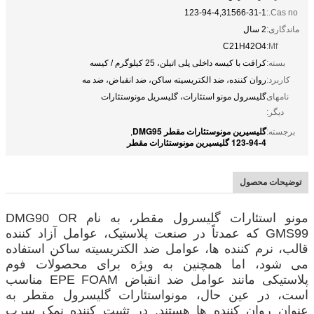
123-94-4,31566-31-1
Cas no.:
ماندگاری:
2 سال
C21H42O4
Mf:
بسته:
کرافت با کیسه داخلی پلی اتیلن، 25 کیلوگرم / کیسه
کاربرد:
روان کننده، ضد الکتریسیته ساکن، ضد انقباض، ضد مه
نامهای
گلیسرول مونو استئارات، گلیسریل مونوستئارات
دیگر:
گلیسیرین مونوستئارات مقطر DMG95
برجسته:
,
123-94-4 گلیسیرین مونوستئارات مقطر
توضیحات محصول
مونو استئارات گلیسرول مقطر، به نام DMG90 OR
GMS99 که عمدتاً در صنعت پلاستیک، عوامل آزاد کننده
قالب، نرم کننده ها، عوامل ضد الکتریسیته ساکن استفاده
می شود، اما همچنین به ویژه برای محصولات فوم
پلاستیکی مانند عوامل ضد انقباض EPE FOAM مناسب
است، در عین حال، مونواستئارات گلیسرول مقطر به
عنوان روان کننده ها هستند. در تثبیت کننده نمک سرب