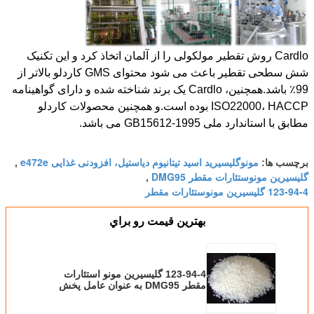
Cardlo روش تقطیر مولکولی را از آلمان اتخاذ کرد و این تکنیک
شش سطحی تقطیر باعث می شود محتوای GMS کاردلو بالاتر از
99٪ باشد.همچنین، Cardlo یک برند شناخته شده و دارای گواهینامه
ISO22000، HACCP بوده است.و همچنین محصولات کاردلو
مطابق با استاندارد ملی GB15612-1995 می باشد.
مونوگلیسیرید اسید تیتانیوم دیاستیل، افزودنی غذایی e472e
برچسب ها:
,
گلیسیرین مونوستئارات مقطر DMG95
,
123-94-4 گلیسیرین مونوستئارات مقطر
بهترين قيمت رو براي
123-94-4 گلیسیرین مونو استئارات
مقطر DMG95 به عنوان عامل پخش
کننده مستربچ