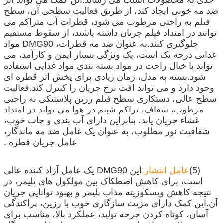
ضد مه خوبی ایجاد کند، از طریق فعالیت سطحی آن، سطح
فیلم به راحتی مرطوب می شود، قطرات آب متراکم می
توانند در امتداد فیلم جریان داشته باشند، از سقوط مستقیم
جلوگیری کنند.به عنوان ضد مه قطرات، DMG90 مواد
غذایی درجه یک است، یک ویژگی بسیار ایمن و کارآمد، می
تواند با خیال راحت در مواد بسته بندی مواد غذایی استفاده
شود.بسته به مدل، زمان زیادی برای پخش اثر قطره ای
وجود دارد و می تواند افت نرخ جریان را کنترل کند.فعالیت
سطح عالی، دستکاری سطح فیلم رزین پلاستیکی به راحتی
مرطوب، شفاف، تراکم شبنم در هوا می تواند در امتداد
غشاء جریان یابد، بنابراین دارای آب بندی و چاپ خوب،
شفافیت نور مطلوب، به عنوان یک عامل ضد مه ماندگار،
عامل جریان قطره .
(5)
عامل انتشار:
این DMG90 یک عامل آزاد کننده عالی
است، برای کاهش اصطکاک بین مولکول های پلیمر، در
نتیجه کاهش ویسکوزیته مذاب پلیمر و بهبود توانایی جریان
آن.این کمک دارای مزیت سازگاری خوب با رزین، پراکندگی
آسان، کوتاه کردن چرخه تولید، عملکرد بالا، مناسب برای