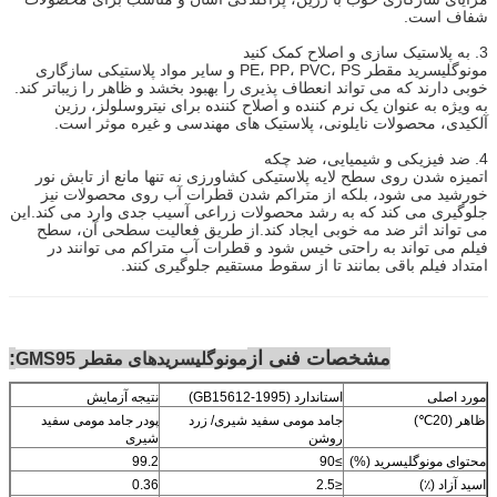
شفاف است.
3. به پلاستیک سازی و اصلاح کمک کنید
مونوگلیسرید مقطر PE، PP، PVC، PS و سایر مواد پلاستیکی سازگاری
خوبی دارند که می تواند انعطاف پذیری را بهبود بخشد و ظاهر را زیباتر کند.
به ویژه به عنوان یک نرم کننده و اصلاح کننده برای نیتروسلولز، رزین
آلکیدی، محصولات نایلونی، پلاستیک های مهندسی و غیره موثر است.
4. ضد فیزیکی و شیمیایی، ضد چکه
اتمیزه شدن روی سطح لایه پلاستیکی کشاورزی نه تنها مانع از تابش نور
خورشید می شود، بلکه از متراکم شدن قطرات آب روی محصولات نیز
جلوگیری می کند که به رشد محصولات زراعی آسیب جدی وارد می کند.این
می تواند اثر ضد مه خوبی ایجاد کند.از طریق فعالیت سطحی آن، سطح
فیلم می تواند به راحتی خیس شود و قطرات آب متراکم می توانند در
امتداد فیلم باقی بمانند تا از سقوط مستقیم جلوگیری کنند.
مشخصات فنی از
:
مونوگلیسریدهای مقطر GMS95
مورد اصلی
استاندارد (GB15612-1995)
نتیجه آزمایش
ظاهر (20℃)
جامد مومی سفید شیری/ زرد
پودر جامد مومی سفید
روشن
شیری
محتوای مونوگلیسرید (%)
≥90
99.2
اسید آزاد (٪)
≤2.5
0.36