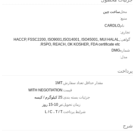
محل
ساخت چین
منبع:
نام
CARDLO
تجاری:
گواهی:
HACCP, FSSC2200, ISO9001,ISO14001, ISO45001, MUI HALAL,
RSPO, REACH, OK KOSHER, FDA certificate etc.
شماره
DMG
مدل:
پرداخت
مقدار حداقل تعداد سفارش:
1MT
قیمت:
WITH NEGOTIATION
جزئیات بسته بندی:
25 کیلوگرم / کیسه
زمان تحویل:
در 10-15 روز
شرایط پرداخت:
L / C ، T / T
شرح