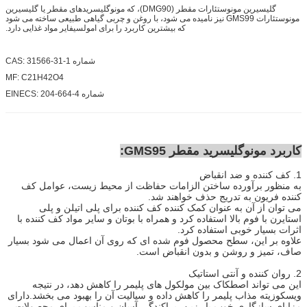
گلیسیرین مونوستئارات مقطر (DMG90)، که مونوگلیسریدهای مقطر یا گلیسیرین
مونوستئارات GMS99 نیز نامیده می شود، با روغن و چربی گیاهی طبیعی ساخته می شود
که بیشترین کاربرد را برای امولسیفایر مواد غذایی دارد.
شماره CAS: 31566-31-1
MF: C21H42O4
شماره EINECS: 204-664-4
کاربرد مونوگلیسرید مقطر GMS95:
1. کف کننده و ضد انقباض
به منظور برآورده ساختن الزامات حفاظت از محیط زیست، عوامل کف
کننده فریون به تدریج حذف خواهند شد.
می توان از آن به عنوان کمک کننده کف کننده برای پلی اتیلن و پلی
استایرن با فوم بالا استفاده کرد و همراه با بوتان و سایر مواد کف کننده با
اثرات بسیار خوبی استفاده کرد.
علاوه بر این، سطح محصول فوم شده ای که روی آن اعمال می شود بسیار
صاف، تمیز و روشن و بدون انقباض است.
2. روان کننده و آنتی استاتیک
این می تواند اصطکاک بین مولکول های پلیمر را کاهش دهد، در نتیجه
ویسکوزیته مذاب پلیمر را کاهش داده و سیالیت آن را بهبود می بخشد.دارای
مزایای سازگاری خوب با رزین، پراکندگی آسان و مناسب برای محصولات