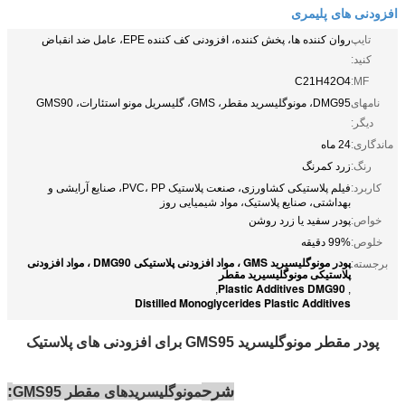
افزودنی های پلیمری
تایپ
روان کننده ها، پخش کننده، افزودنی کف کننده EPE، عامل ضد انقباض
کنید:
C21H42O4
MF:
نامهای
DMG95، مونوگلیسرید مقطر، GMS، گلیسریل مونو استئارات، GMS90
دیگر:
ماندگاری:
24 ماه
رنگ:
زرد کمرنگ
کاربرد:
فیلم پلاستیکی کشاورزی، صنعت پلاستیک PVC، PP، صنایع آرایشی و
بهداشتی، صنایع پلاستیک، مواد شیمیایی روز
خواص:
پودر سفید یا زرد روشن
خلوص:
99% دقیقه
پودر مونوگلیسیرید GMS ، مواد افزودنی پلاستیکی DMG90 ، مواد افزودنی
برجسته:
پلاستیکی مونوگلیسیرید مقطر
Plastic Additives DMG90
,
,
Distilled Monoglycerides Plastic Additives
پودر مقطر مونوگلیسرید GMS95 برای افزودنی های پلاستیک
شرح
:
مونوگلیسریدهای مقطر GMS95