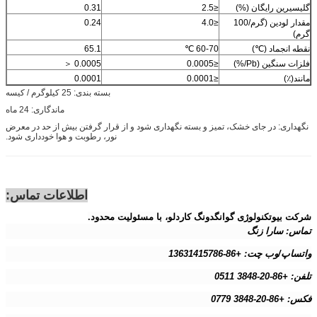
گلیسیرین رایگان (%)
≤2.5
0.31
مقدار لودین (گرم/100
≤4.0
0.24
گرم)
نقطه انجماد (℃)
60-70 ℃
65.1
فلزات سنگین (Pb/%)
≤0.0005
0.0005 ＜
مانند(٪)
≤0.0001
0.0001
بسته بندی: 25 کیلوگرم / کیسه
ماندگاری: 24 ماه
نگهداری: در جای خشک، تمیز و بسته نگهداری شود و از قرار گرفتن بیش از حد در معرض
نور، رطوبت و هوا خودداری شود.
اطلاعات تماس:
شرکت بیوتکنولوژی گوانگدونگ کاردلو، با مسئولیت محدود.
تماس: سارا زنگ
واتساپ/وب چت: +86-13631415786
تلفن: +86-20-3848 0511
فکس: +86-20-3848 0779