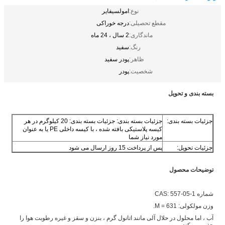
نوع:
امولسیفایر
مقطع تحصیلی:
درجه خوراکی
ماندگاری:
2 سال ، 24 ماه
رنگ:
سفید
ظاهر:
پودر سفید
شخصیت:
پودر
بسته بندی و تحویل
جزئیات بسته بندی:
جزئیات بسته بندی: جزئیات بسته بندی: 20 کیلوگرم در هر
کیسه پلاستیکی بافته شده ، با کیسه داخلی PE یا به عنوان
مورد نیاز شما
جزئیات تحویل:
پس از پرداخت 15 روز ارسال می شود
توضیحات محصول
شماره CAS: 557-05-1
وزن مولکولی: M = 631.
آب ، اما محلول در حلال آلی مانند اتانول گرم ، بنزن و سقز و غیره رطوبت هوا را
جذب می کند