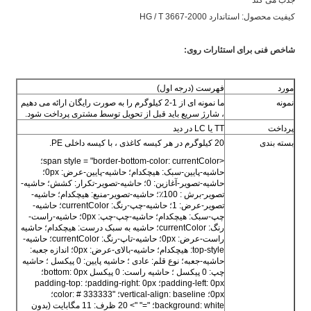
کیفیت محصول: استاندارد HG / T 3667-2000
شاخص فنی برای استئارات روی:
مورد
فهرست (درجه اول)
نمونه
ما نمونه ای از 1-2 کیلوگرم را به صورت رایگان ارائه می دهیم
، شارژ سریع باید قبل از تحویل توسط مشتری پرداخت شود.
پرداخت
TT یا LC در دید
بسته بندی
20 کیلوگرم در هر کیسه کاغذی ، با کیسه داخلی PE.
<span style = "border-bottom-color: currentColor؛
حاشیه-پایین-سبک: هیچکدام؛ حاشیه-پایین-عرض: 0px؛
حاشیه-تصویر-آغازین: 0؛ حاشیه-تصویر-تکرار: کشش؛ حاشیه-
تصویر-برش : 100٪؛ حاشیه-تصویر-منبع: هیچکدام؛ حاشیه-
تصویر-عرض: 1؛ حاشیه-چپ-رنگ: currentColor؛ حاشیه-
چپ-سبک: هیچکدام؛ حاشیه-چپ-چپ: 0px؛ حاشیه-راست-
رنگ: currentColor؛ حاشیه به سبک درست: هیچکدام؛ حاشیه
راست-عرض: 0px؛ حاشیه-تاپ-رنگ: currentColor؛ حاشیه-
top-style: هیچکدام؛ حاشیه-بالای-عرض: 0px؛ اندازه جعبه:
حاشیه-جعبه؛ نوع قلم: عادی ؛ حاشیه پایین: 0 پیکسل ؛ حاشیه
چپ: 0 پیکسل ؛ حاشیه راست: 0 پیکسل bottom: 0px؛
padding-left: 0px؛ padding-right: 0px؛ padding-top:
0px؛ vertical-align: baseline؛ "color: # 333333؛
background: white؛ "=" "> 20 ظرف: 11 مگابایت (بدون