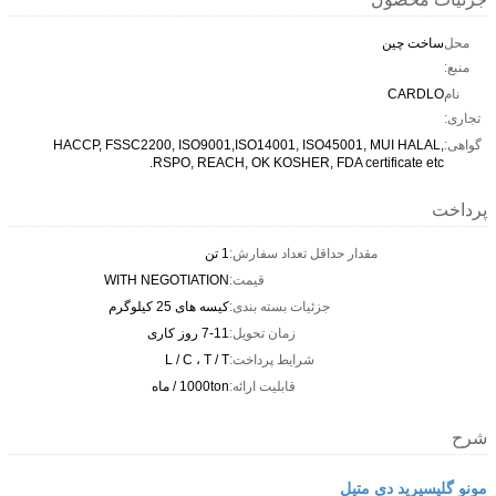
محل
ساخت چین
منبع:
نام
CARDLO
تجاری:
گواهی:
HACCP, FSSC2200, ISO9001,ISO14001, ISO45001, MUI HALAL,
RSPO, REACH, OK KOSHER, FDA certificate etc.
پرداخت
مقدار حداقل تعداد سفارش:
1 تن
قیمت:
WITH NEGOTIATION
جزئیات بسته بندی:
کیسه های 25 کیلوگرم
زمان تحویل:
7-11 روز کاری
شرایط پرداخت:
L / C ، T / T
قابلیت ارائه:
1000ton / ماه
شرح
مونو گلیسیرید دی متیل