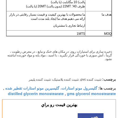
پالت) 10 مگابایت (با پالت)
ظرف 40': 22MT (بدون پالت) 20MT (با پالت)
هدف ما
ما محصولات با بهترین کیفیت و قیمت بسیار رقابتی در بازار
ارائه می دهیم.هدف ما ایجاد بلند مدت است
ارتباط تجاری با مشتریان
1MTS
MOQ
ذخیره سازی برای استیارات روی: در مکان های خنک و مایع ، در معرض رطوبت ،
گرما ، آتش سوزی یا خوردگی قرار نگیرید ، با اسید ، مواد پایه و مواد خورنده انباشته
نشود.
،
،
تثبیت کننده pvc
تثبیت کننده پلاستیک
تثبیت کننده پلیمر
برچسب:
گلیسرول مونو استارات، گلیسیرین مونو استارات تقطیر شده
برچسب ها:
,
distilled glycerin monostearate
gms glycerol monostearate
,
بهترين قيمت رو براي