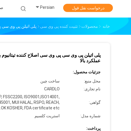
Persian
صف
درخواست نقل قول
خانه
محصولات
تثبیت کننده پی وی سی
پلی اتیلن پی وی سی پی 
پلی اتیلن پی وی سی پی وی سی اصلاح کننده تیتانیوم ب
عملکرد بالا
جزئیات محصول:
محل منبع:
ساخت چین
نام تجاری:
CARDLO
, FSSC2200, ISO9001,ISO14001,
گواهی:
45001, MUI HALAL, RSPO, REACH,
OK KOSHER, FDA certificate etc.
شماره مدل:
استریت کلسیم
پرداخت: