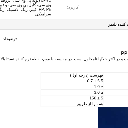
UPVC (لوله پی وی سی، پروفی
وی سی، کابل پی وی سی، و غیر
کاربرد:
PP، PE، فیبر، رنگ، لاستیک، رن
سرامیکی
 کننده پلیمر
توضیحات 
 و در اکثر حلالها نامحلول است.
در مقایسه با موم، نقطه نرم کننده نسبتا بالا 
فهرست (درجه اول)
6.5 ± 0.7
≤ 1.0
≤ 3.0
5 ± 150
همه را از طریق