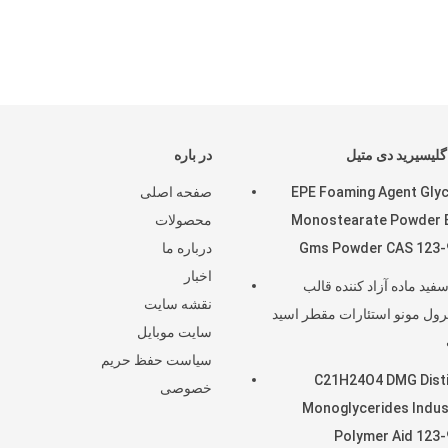
گلیسیرید دی متیل
در باره
EPE Foaming Agent Glyc
صفحه اصلی
Monostearate Powder 
محصولات
Gms Powder CAS 123-
درباره ما
اخبار
سفید ماده آزاد کننده قالب
نقشه سایت
ول مونو استئارات مقطر اسید
سایت موبایل
سیاست حفظ حریم
C21H24O4 DMG Disti
خصوصی
Monoglycerides Indus
Polymer Aid 123-