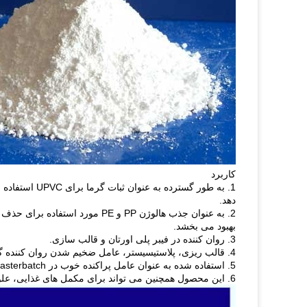
کاربرد
1. به طور گسترده به عنوان ثبات گرما برای UPVC استفاده می شود.
دهد.
2. به عنوان جذب هالوژن PP و PE 
بهبود می بخشد.
3. روان کننده در فیبر پلی اورتان و قالب سازی.
4. قالب ریزی، پلاستیسیستر، عامل ضخیم شدن روان کننده گریس، عامل تصفیه آب نساجی، عامل تمیزکاری رنگ و غیره برای پردازش لاستیک.
5. استفاده شده به عنوان عامل پراکنده خوب در masterbatch رنگ، masterbatch پرکننده.
6. این محصول همچنین می تواند برای مکمل های غذایی، علوفه و لوازم آرایشی و بهداشتی و غیره استفاده شود.