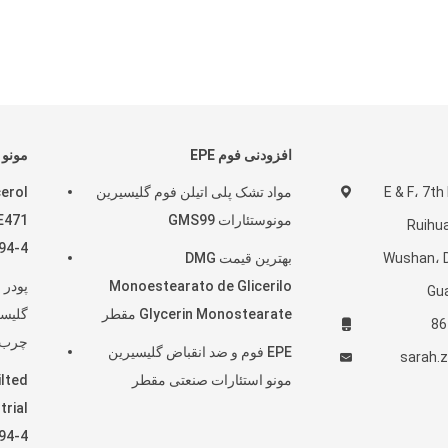
افزودنی فوم EPE
مونو 
E & F، 7th Fl
مواد تشک پلی اتیلن فوم گلیسیرین
erol
مونوستئارات GMS99
E471
Ruihu
94-4
Wushan، D
بهترین قیمت DMG
Monoestearato de Glicerilo
پودر 
Gu
Glycerin Monostearate مقطر
گلیسر
چرب
EPE فوم و ضد انقباض گلیسیرین
sarah.
مونو استئارات صنعتی مقطر
lted
trial
94-4