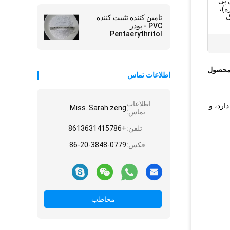
ل پی
ه)،
گ
تامین کننده تثبیت کننده
PVC - پودر
Pentaerythritol
Stearate PETS -4
محصول
اطلاعات تماس
اطلاعات
دارد، و
Miss. Sarah zeng
تماس:
تلفن:
+8613631415786
فکس:
86-20-3848-0779
مخاطب