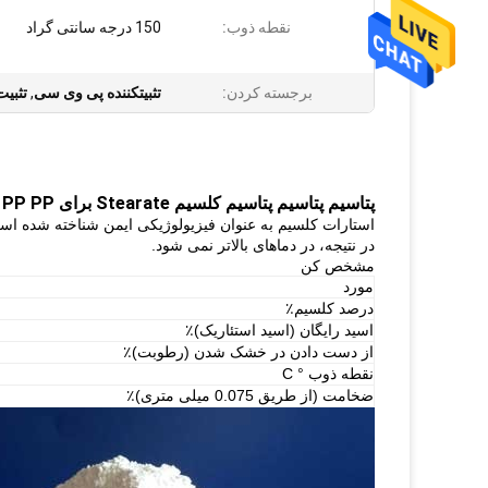
نقطه ذوب:
150 درجه سانتی گراد
برجسته کردن:
تثبیتکننده پی وی سی
,
تثبیت
پتاسیم پتاسیم پتاسیم کلسیم Stearate برای PP PP PP
استارات کلسیم به عنوان فیزیولوژیکی ایمن شناخته شده است
در نتیجه، در دماهای بالاتر نمی شود.
مشخص کن
مورد
درصد کلسیم٪
اسید رایگان (اسید استئاریک)٪
از دست دادن در خشک شدن (رطوبت)٪
نقطه ذوب ° C
ضخامت (از طریق 0.075 میلی متری)٪