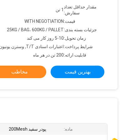
مقدار حداقل تعداد
1 تن
سفارش:
قیمت:
WITH NEGOTIATION
جزئیات بسته بندی:
25KG / BAG، 600KG / PALLET
زمان تحویل:
5-10 روز کار می کند
شرایط پرداخت:
اعتبارات اسنادی T/T, وسترن یونیون
قابلیت ارائه:
200 تن در هر ماه
بهترین قیمت
مخاطب
ماده:
پودر سفید 200Mesh